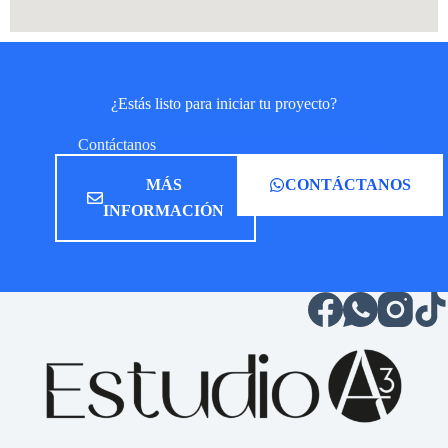
¿Estás listo para iniciar tu proyecto?
Contáctanos
mailto:info@estudioa3diseño.com
MÁS
CONTÁCTANOS
INFORMACIÓN